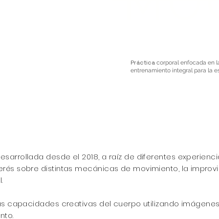
MO
Práctica
corporal enfocada en l
entrenamiento integral para la e
esarrollada desde el 2018, a raíz de diferentes experienc
terés sobre distintas mecánicas de movimiento, la
improv
.
r las capacidades creativas del cuerpo utilizando imágene
nto.