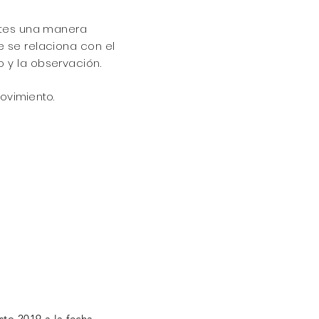
entes una manera
e se relaciona con el
to y la observación
.
ovimiento
.
to 2019 a la fecha