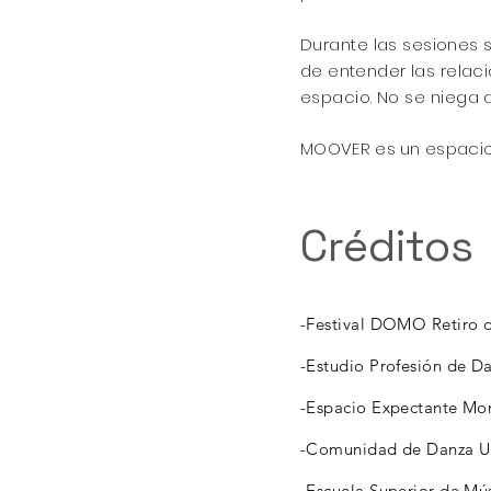
Durante las
sesiones
s
de
entender
las relac
espacio. No se niega a
MOOVER es un espacio 
Créditos
-Festival DOMO Retiro d
-Estudio Profesión de D
-Espacio Expectante Mo
-Comunidad de Danza U
-
Escuela Superior de Mú