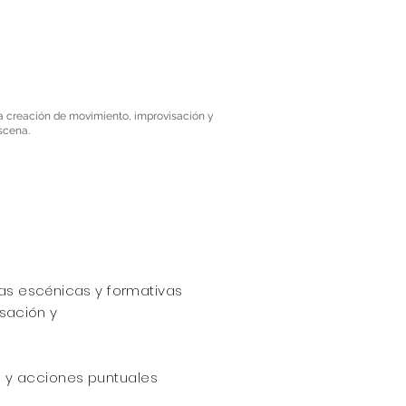
OVER
a creación de movimiento, improvisación y
scena.
ias
escénicas
y formativas
isación
y
s y acciones puntuales