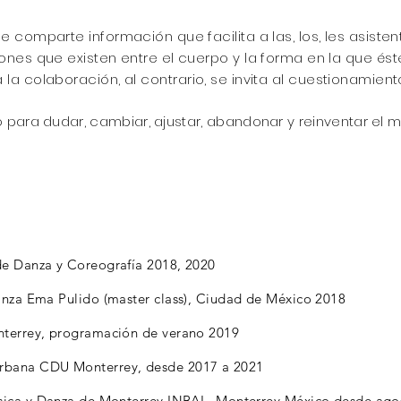
e comparte información que facilita a las, los, les asist
iones que existen entre el cuerpo y la forma en la que ést
 la colaboración, al contrario, se invita al cuestionamien
para dudar, cambiar, ajustar, abandonar y reinventar el
m
e Danza y Coreografía 2018, 2020
anza Ema Pulido (master class), Ciudad de México 2018
nterrey, programación de verano 2019
rbana CDU Monterrey, desde 2017 a 2021
sica y Danza de Monterrey INBAL, Monterrey México desde agos