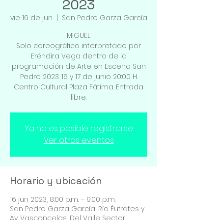
2023
vie 16 de jun
  |  
San Pedro Garza García
MIGUEL
Solo coreográfico interpretado por
Eréndira Vega dentro de la
programación de Arte en Escena San
Pedro 2023. 16 y 17 de junio 20:00 H.
Centro Cultural Plaza Fátima. Entrada
libre.
Ya no es posible registrarse
Ver otros eventos
Horario y ubicación
16 jun 2023, 8:00 p.m. – 9:00 p.m.
San Pedro Garza García, Río Éufrates y
Av. Vasconcelos, Del Valle Sector