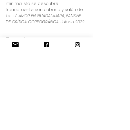
minimalista se descubre 
francamente son cubano y salón de 
baile". 
AMOR EN GUADALAJARA, FANZINE 
DE CRÍTICA COREOGRÁFICA. Jalisco 2022.
Entradas
Venta finalizada
Tipo de entrada
CENTRO CULTURAL PLAZA
FÁTIMA
Precio
$0.00