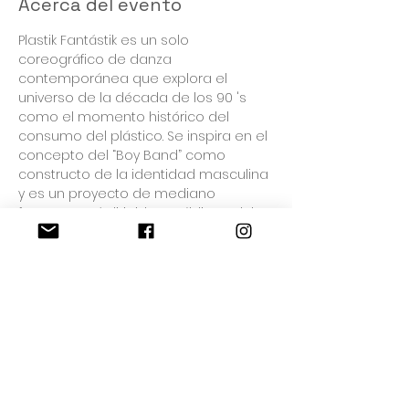
Acerca del evento
Plastik Fantástik es un solo 
coreográfico de danza 
contemporánea que explora el 
universo de la década de los 90 's 
como el momento histórico del 
consumo del plástico. Se inspira en el 
concepto del “Boy Band” como 
constructo de la identidad masculina 
y es un proyecto de mediano 
formato. Está dirigido a público adulto 
y su narrativa surge desde la 
nostalgia “millennial” que vivió su 
infancia en esta época, un pasado 
que describe la personalidad de 
toda una generación