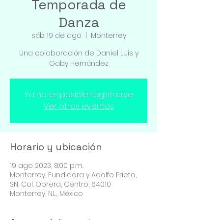
Temporada de
Danza
sáb 19 de ago
  |  
Monterrey
Una colaboración de Daniel Luis y
Gaby Hernández
Ya no es posible registrarse
Ver otros eventos
Horario y ubicación
19 ago 2023, 8:00 p.m.
Monterrey, Fundidora y Adolfo Prieto,
SN, Col. Obrera, Centro, 64010
Monterrey, N.L., México