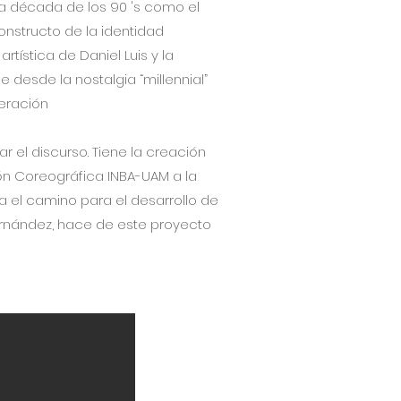
la década de los 90 's como el
onstructo de la identidad
tística de Daniel Luis y la
e desde la nostalgia “millennial”
neración
r el discurso. Tiene la creación
ón Coreográfica INBA-UAM a la
a el camino para el desarrollo de
Hernández, hace de este proyecto