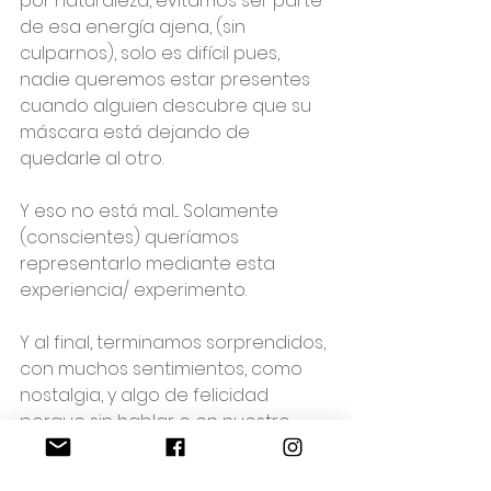
por naturaleza, evitamos ser parte 
de esa energía ajena, (sin 
culparnos), solo es difícil pues, 
nadie queremos estar presentes 
cuando alguien descubre que su 
máscara está dejando de 
quedarle al otro.
Y eso no está mal.... Solamente 
(conscientes) queríamos 
representarlo mediante esta 
experiencia/ experimento.
Y al final, terminamos sorprendidos, 
con muchos sentimientos, como 
nostalgia, y algo de felicidad 
porque sin hablar o en nuestro 
caso tener que bailar, dijimos lo 
que estábamos sintiendo.