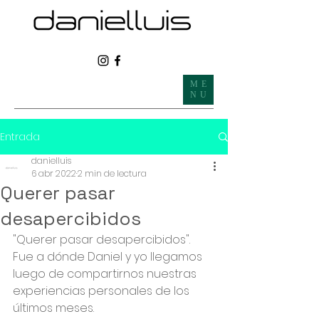
ME
NU
Entrada
danielluis
6 abr 2022
2 min de lectura
Querer pasar
desapercibidos
"Querer pasar desapercibidos".
Fue a dónde Daniel y yo llegamos 
luego de compartirnos nuestras 
experiencias personales de los 
últimos meses.