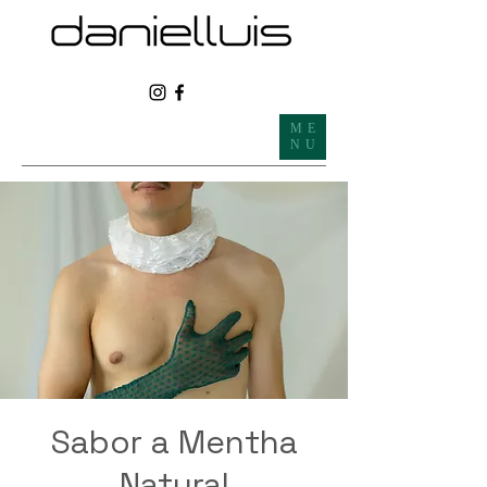
ME
NU
Sabor a Mentha
Natural