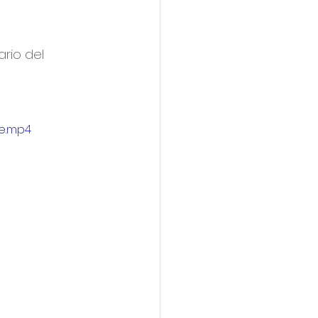
rio del 
le.mp4