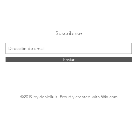
¿Por qué deberíamos de
"Sab
celebrar nuestro
una 
cumpleaños?
Labo
Suscribirse
Con
Enviar
©2019 by danielluis. Proudly created with Wix.com