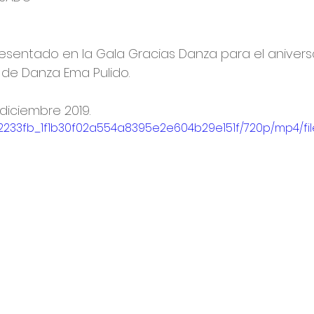
resentado en la Gala Gracias Danza para el aniversa
l de Danza Ema Pulido.
diciembre 2019.
eo/2233fb_1f1b30f02a554a8395e2e604b29e151f/720p/mp4/fi