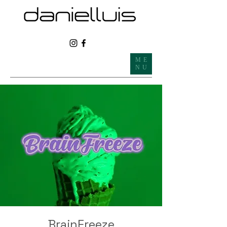
ME
NU
BrainFreeze