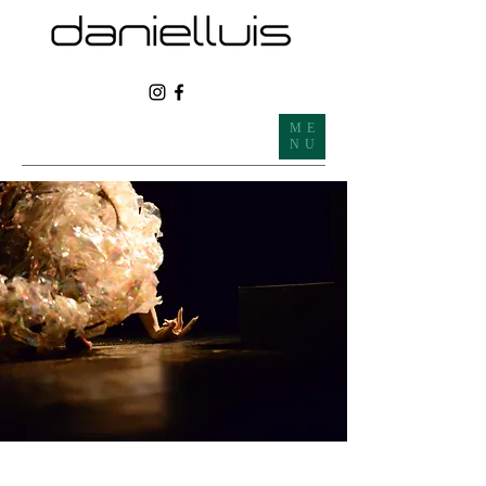
ME
NU