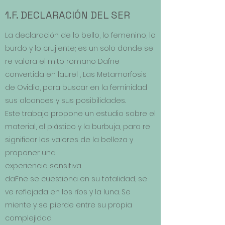
1.F. DECLARACIÓN DEL SER
La declaración de lo bello, lo femenino, lo
burdo y lo crujiente; es un solo donde se
re valora el mito romano Dafne
convertida en laurel , Las Metamorfosis
de Ovidio, para buscar en la feminidad
sus alcances y sus posibilidades.
Este trabajo propone un estudio sobre el
material, el plástico y la burbuja, para re
significar los valores de la belleza y
proponer una
experiencia sensitiva.
daFne se cuestiona en su totalidad; se
ve reflejada en los ríos y la luna. Se
miente y se pierde entre su propia
complejidad.