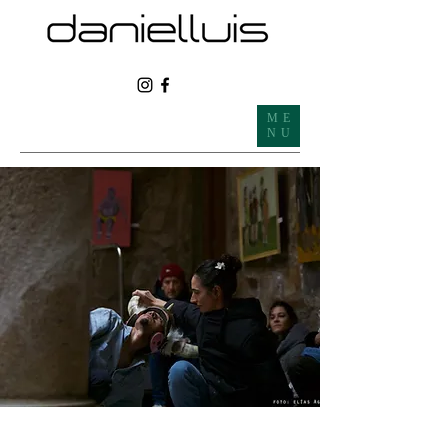
ME
NU