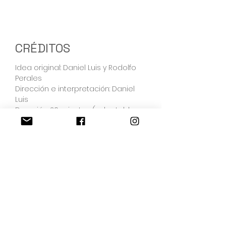
CRÉDITOS
Idea original: Daniel Luis y Rodolfo
Perales
Dirección e interpretación: Daniel
Luis
Duración: 20 minutos (adaptable a
12 minutos)
Música: Raime
Fotografía: Elias Aguirre Inbernon
Presentaciones:
-RawWorks,Espacio Expectante
Monterrey.Diciembre 2018.
-Festival Árido 2019, Monterrey (MX).
-Espacio Expectante, noviembre
2019,
-Festival Internacional DZM,Caceres